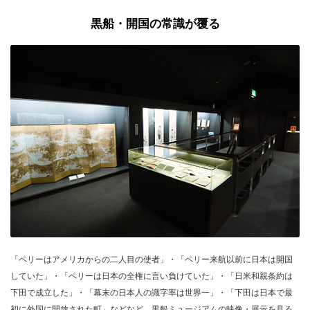
黒船・開国の常識が覆る
「ペリーはアメリカからの二人目の使者」・「ペリー来航以前に日本は開国
していた」・「ペリーは日本の全権に言い負けていた」・「日米和親条約は
下田で成立した」・「幕末の日本人の識字率は世界一」・「下田は日本で最
初に外国に開放された町」などなど、黒船ミュージアムの映像・展示を見る