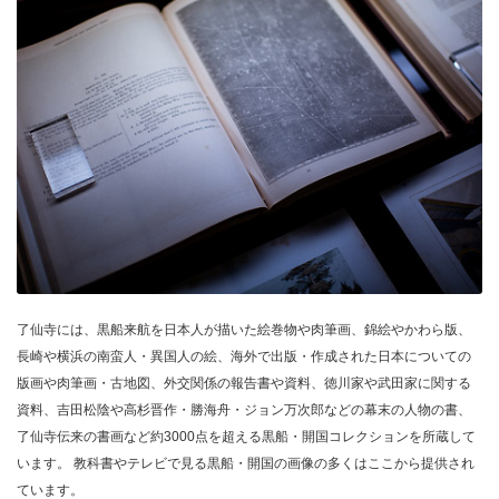
了仙寺には、黒船来航を日本人が描いた絵巻物や肉筆画、錦絵やかわら版、
長崎や横浜の南蛮人・異国人の絵、海外で出版・作成された日本についての
版画や肉筆画・古地図、外交関係の報告書や資料、徳川家や武田家に関する
資料、吉田松陰や高杉晋作・勝海舟・ジョン万次郎などの幕末の人物の書、
了仙寺伝来の書画など約3000点を超える黒船・開国コレクションを所蔵して
います。 教科書やテレビで見る黒船・開国の画像の多くはここから提供され
ています。